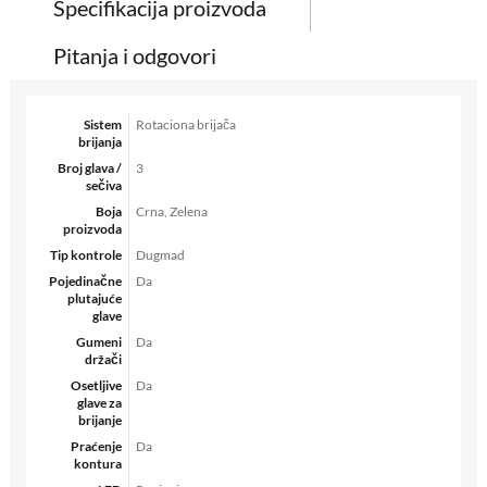
Specifikacija proizvoda
Pitanja i odgovori
Sistem
Rotaciona brijača
brijanja
Broj glava /
3
sečiva
Boja
Crna, Zelena
proizvoda
Tip kontrole
Dugmad
Pojedinačne
Da
plutajuće
glave
Gumeni
Da
držači
Osetljive
Da
glave za
brijanje
Praćenje
Da
kontura