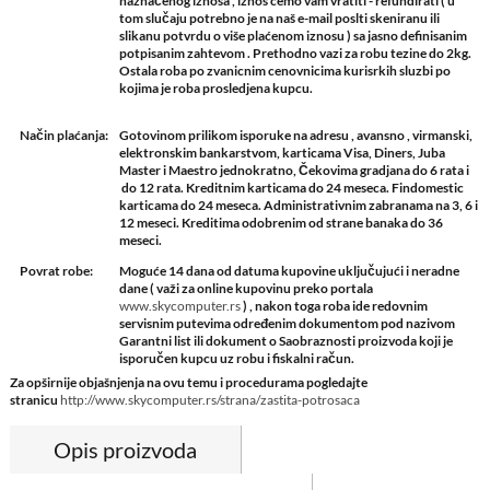
naznačenog iznosa , iznos ćemo vam vratiti - refundirati ( u
tom slučaju potrebno je na naš e-mail poslti skeniranu ili
slikanu potvrdu o više plaćenom iznosu ) sa jasno definisanim
potpisanim zahtevom . Prethodno vazi za robu tezine do 2kg.
Ostala roba po zvanicnim cenovnicima kurisrkih sluzbi po
kojima je roba prosledjena kupcu.
Način plaćanja:
Gotovinom prilikom isporuke na adresu , avansno , virmanski,
elektronskim bankarstvom, karticama Visa, Diners, Juba
Master i Maestro jednokratno, Čekovima gradjana do 6 rata i
do 12 rata. Kreditnim karticama do 24 meseca. Findomestic
karticama do 24 meseca. Administrativnim zabranama na 3, 6 i
12 meseci. Kreditima odobrenim od strane banaka do 36
meseci.
Povrat robe:
Moguće 14 dana od datuma kupovine uključujući i neradne
dane ( važi za online kupovinu preko portala
www.skycomputer.rs
) , nakon toga roba ide redovnim
servisnim putevima određenim dokumentom pod nazivom
Garantni list ili dokument o Saobraznosti proizvoda koji je
isporučen kupcu uz robu i fiskalni račun.
Za opširnije objašnjenja na ovu temu i procedurama pogledajte
stranicu
http://www.skycomputer.rs/strana/zastita-potrosaca
Opis proizvoda