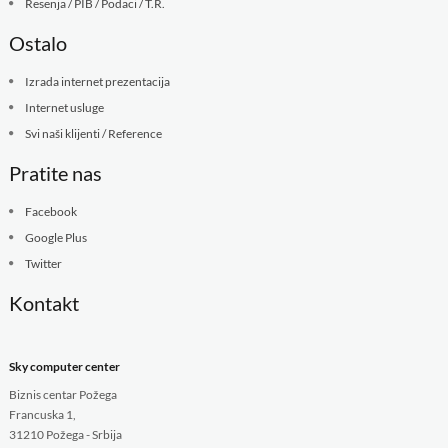
Resenja / PIB / Podaci / T.R.
Ostalo
Izrada internet prezentacija
Internet usluge
Svi naši klijenti / Reference
Pratite nas
Facebook
Google Plus
Twitter
Kontakt
Sky computer center
Biznis centar Požega
Francuska 1,
31210 Požega - Srbija