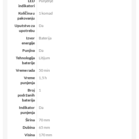
LED
Punjenje
indikatori
Količina u
1 komad
pakovanju
Uputstvo za
Da
upotrebu
Izvor
Baterija
energije
Punjiva
Da
Tehnologija
Litijum
baterije
Vreme rada
50 min
Vreme
1,5 h
punjenja
Broj
1
podržanih
baterija
Indikator
Da
punjenja
Širina
70 mm
Dubina
65 mm
Visina
170 mm