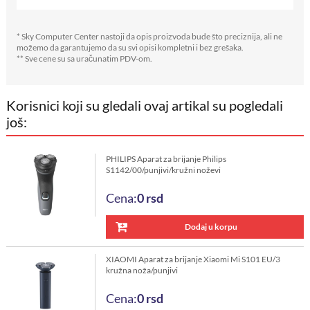
* Sky Computer Center nastoji da opis proizvoda bude što preciznija, ali ne
možemo da garantujemo da su svi opisi kompletni i bez grešaka.
** Sve cene su sa uračunatim PDV-om.
Korisnici koji su gledali ovaj artikal su pogledali
još:
PHILIPS Aparat za brijanje Philips
S1142/00/punjivi/kružni noževi
Cena:
0
rsd
Dodaj u korpu
XIAOMI Aparat za brijanje Xiaomi Mi S101 EU/3
kružna noža/punjivi
Cena:
0
rsd