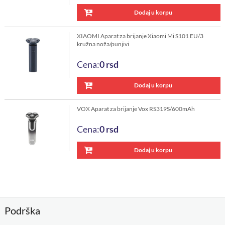
Dodaj u korpu
XIAOMI Aparat za brijanje Xiaomi Mi S101 EU/3
kružna noža/punjivi
Cena:
0
rsd
Dodaj u korpu
VOX Aparat za brijanje Vox RS319S/600mAh
Cena:
0
rsd
Dodaj u korpu
Podrška