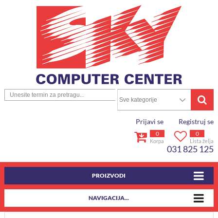
Prijavi se
Registruj se
0
0
Korpa
Lista želja
031 825 125
PROIZVODI
NAVIGACIJA...