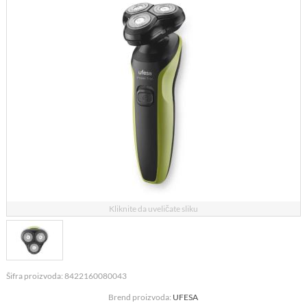
Kliknite da uveličate sliku
Šifra proizvoda: 8422160080043
Brend proizvoda:
UFESA