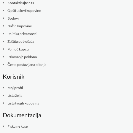
Kontaktirajte nas
Opšti uslovi kupovine
Bodovi
Način kupovine
Politika privatnosti
Zaštita potrošača
Pomoć kupcu
Pakovanje poklona
Često postavljana pitanja
Korisnik
Moj profil
Lista želja
Lista tvojih kupovina
Dokumentacija
Fiskalne kase