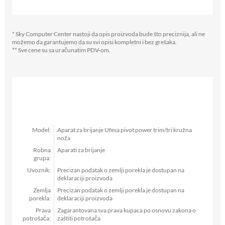
* Sky Computer Center nastoji da opis proizvoda bude što preciznija, ali ne
možemo da garantujemo da su svi opisi kompletni i bez grešaka.
** Sve cene su sa uračunatim PDV-om.
Model:
Aparat za brijanje Ufesa pivot power trim/tri kružna
noža
Robna
Aparati za brijanje
grupa:
Uvoznik:
Precizan podatak o zemlji porekla je dostupan na
deklaraciji proizvoda
Zemlja
Precizan podatak o zemlji porekla je dostupan na
porekla:
deklaraciji proizvoda
Prava
Zagarantovana sva prava kupaca po osnovu zakona o
potrošača:
zaštiti potrošača