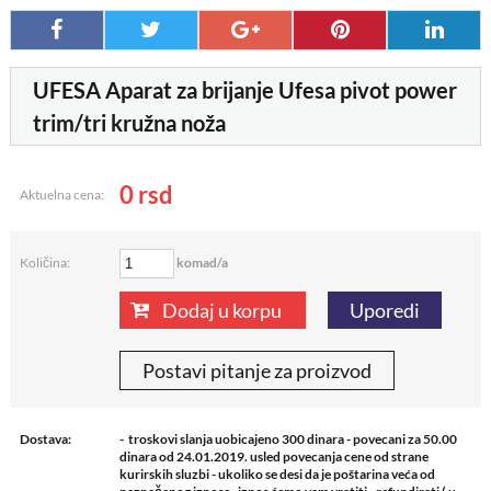
UFESA Aparat za brijanje Ufesa pivot power
trim/tri kružna noža
0
rsd
Aktuelna cena:
komad/a
Količina:
Dodaj u korpu
Uporedi
Postavi pitanje za proizvod
Dostava:
- troskovi slanja uobicajeno 300 dinara - povecani za 50.00
dinara od 24.01.2019. usled povecanja cene od strane
kurirskih sluzbi - ukoliko se desi da je poštarina veća od