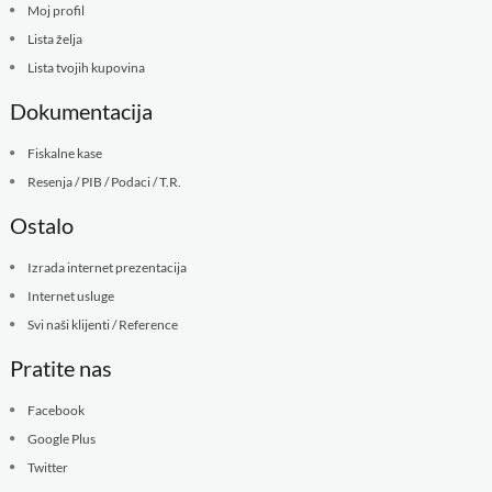
Moj profil
Lista želja
Lista tvojih kupovina
Dokumentacija
Fiskalne kase
Resenja / PIB / Podaci / T.R.
Ostalo
Izrada internet prezentacija
Internet usluge
Svi naši klijenti / Reference
Pratite nas
Facebook
Google Plus
Twitter