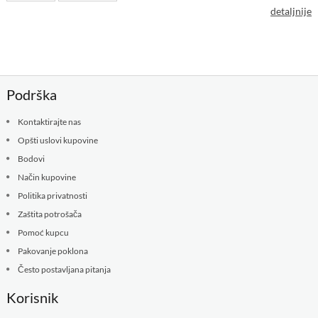
detaljnije
Podrška
Kontaktirajte nas
Opšti uslovi kupovine
Bodovi
Način kupovine
Politika privatnosti
Zaštita potrošača
Pomoć kupcu
Pakovanje poklona
Često postavljana pitanja
Korisnik