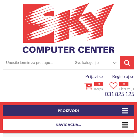
Prijavi se
Registruj se
0
0
Korpa
Lista želja
031 825 125
PROIZVODI
NAVIGACIJA...