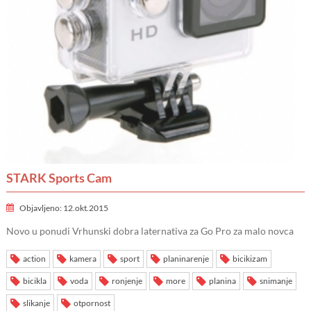
STARK Sports Cam
Objavljeno: 12.okt.2015
Novo u ponudi Vrhunski dobra laternativa za Go Pro za malo novca
action
kamera
sport
planinarenje
bicikizam
bicikla
voda
ronjenje
more
planina
snimanje
slikanje
otpornost