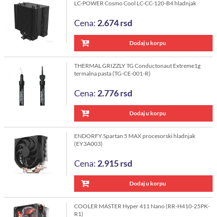
LC-POWER Cosmo Cool LC-CC-120-B4 hladnjak
Cena:
2.674
rsd
Dodaj u korpu
THERMAL GRIZZLY TG Conductonaut Extreme1g
termalna pasta (TG-CE-001-R)
Cena:
2.776
rsd
Dodaj u korpu
ENDORFY Spartan 5 MAX procesorski hladnjak
(EY3A003)
Cena:
2.915
rsd
Dodaj u korpu
COOLER MASTER Hyper 411 Nano (RR-H410-25PK-
R1)