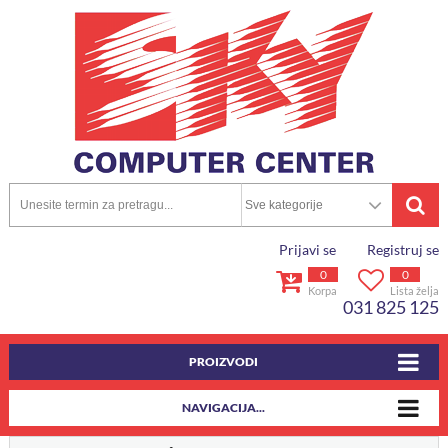
Prijavi se
Registruj se
0
0
Korpa
Lista želja
031 825 125
PROIZVODI
NAVIGACIJA...