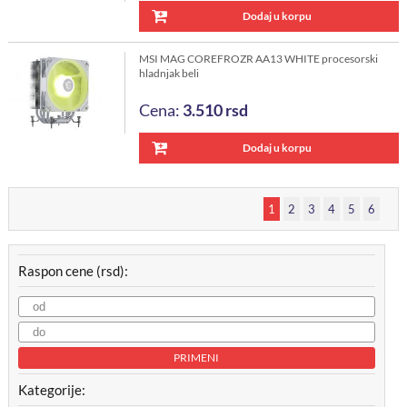
Dodaj u korpu
MSI MAG COREFROZR AA13 WHITE procesorski
hladnjak beli
Cena:
3.510
rsd
Dodaj u korpu
1
2
3
4
5
6
Raspon cene (rsd):
PRIMENI
Kategorije: