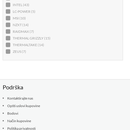
INTEL (43)
LC-POWER (5)
MSI (10)
NZXT (14)
RAIDMAX (7)
THERMAL GRIZZLY (15)
THERMALTAKE (14)
ZEUS (7)
Podrška
Kontaktirajte nas
Opšti uslovi kupovine
Bodovi
Način kupovine
Politika privatnosti