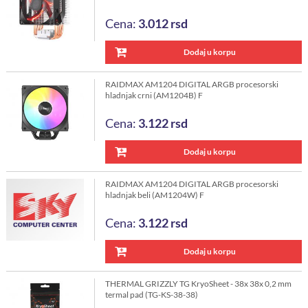
Cena:
3.012
rsd
Dodaj u korpu
RAIDMAX AM1204 DIGITAL ARGB procesorski
hladnjak crni (AM1204B) F
Cena:
3.122
rsd
Dodaj u korpu
RAIDMAX AM1204 DIGITAL ARGB procesorski
hladnjak beli (AM1204W) F
Cena:
3.122
rsd
Dodaj u korpu
THERMAL GRIZZLY TG KryoSheet - 38x 38x 0,2 mm
termal pad (TG-KS-38-38)