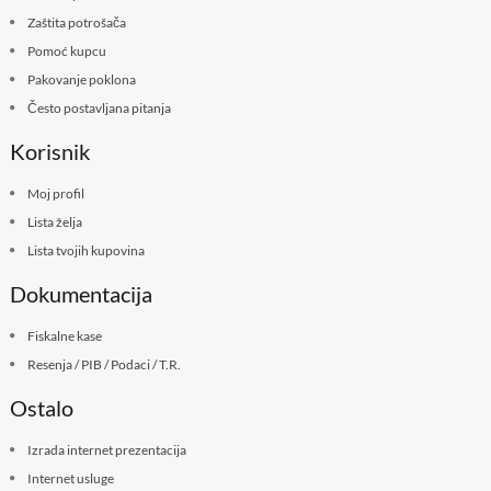
Zaštita potrošača
Pomoć kupcu
Pakovanje poklona
Često postavljana pitanja
Korisnik
Moj profil
Lista želja
Lista tvojih kupovina
Dokumentacija
Fiskalne kase
Resenja / PIB / Podaci / T.R.
Ostalo
Izrada internet prezentacija
Internet usluge