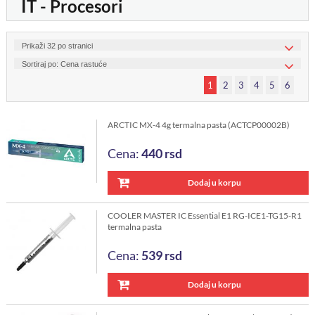
IT - Procesori
1
2
3
4
5
6
ARCTIC MX-4 4g termalna pasta (ACTCP00002B)
Cena:
440
rsd
Dodaj u korpu
COOLER MASTER IC Essential E1 RG-ICE1-TG15-R1
termalna pasta
Cena:
539
rsd
Dodaj u korpu