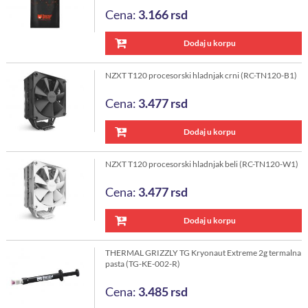
Cena:
3.166
rsd
Dodaj u korpu
NZXT T120 procesorski hladnjak crni (RC-TN120-B1)
Cena:
3.477
rsd
Dodaj u korpu
NZXT T120 procesorski hladnjak beli (RC-TN120-W1)
Cena:
3.477
rsd
Dodaj u korpu
THERMAL GRIZZLY TG Kryonaut Extreme 2g termalna
pasta (TG-KE-002-R)
Cena:
3.485
rsd