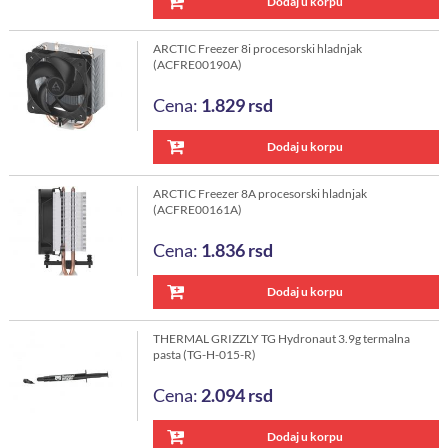
Dodaj u korpu
ARCTIC Freezer 8i procesorski hladnjak
(ACFRE00190A)
Cena:
1.829
rsd
Dodaj u korpu
ARCTIC Freezer 8A procesorski hladnjak
(ACFRE00161A)
Cena:
1.836
rsd
Dodaj u korpu
THERMAL GRIZZLY TG Hydronaut 3.9g termalna
pasta (TG-H-015-R)
Cena:
2.094
rsd
Dodaj u korpu