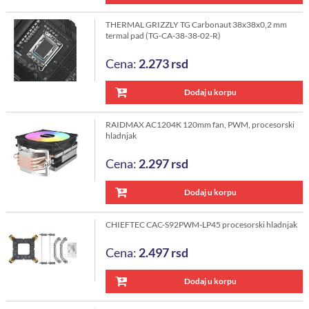
THERMAL GRIZZLY TG Carbonaut 38x38x0,2 mm
termal pad (TG-CA-38-38-02-R)
Cena:
2.273
rsd
Dodaj u korpu
RAIDMAX AC1204K 120mm fan, PWM, procesorski
hladnjak
Cena:
2.297
rsd
Dodaj u korpu
CHIEFTEC CAC-S92PWM-LP45 procesorski hladnjak
Cena:
2.497
rsd
Dodaj u korpu