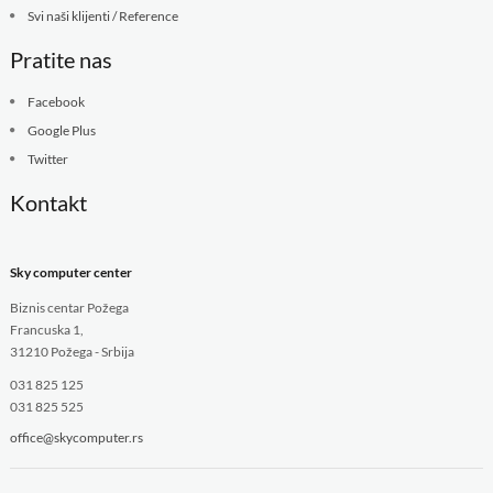
Svi naši klijenti / Reference
Pratite nas
Facebook
Google Plus
Twitter
Kontakt
Sky computer center
Biznis centar Požega
Francuska 1,
31210 Požega - Srbija
031 825 125
031 825 525
office@skycomputer.rs