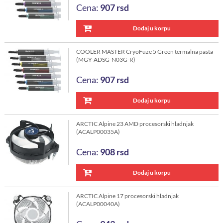
Cena:
907
rsd
Dodaj u korpu
COOLER MASTER CryoFuze 5 Green termalna pasta
(MGY-ADSG-N03G-R)
Cena:
907
rsd
Dodaj u korpu
ARCTIC Alpine 23 AMD procesorski hladnjak
(ACALP00035A)
Cena:
908
rsd
Dodaj u korpu
ARCTIC Alpine 17 procesorski hladnjak
(ACALP00040A)