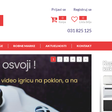
Prijavi se
Registruj se
0
0
Korpa
Lista želja
031 825 125
GE
ROBNE MARKE
AKTUELNOSTI
KONTAKT
1
2
3
4
5
6