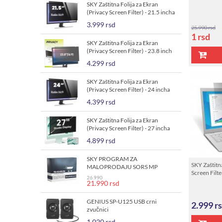
SKY Zaštitna Folija za Ekran
(Privacy Screen Filter) - 21.5 incha
3.999 rsd
25.990 rsd
1
rsd
SKY Zaštitna Folija za Ekran
(Privacy Screen Filter) - 23.8 inch
monitor
4.299 rsd
SKY Zaštitna Folija za Ekran
(Privacy Screen Filter) - 24 incha
monitor
4.399 rsd
SKY Zaštitna Folija za Ekran
(Privacy Screen Filter) - 27 incha
4.899 rsd
SKY PROGRAM ZA
SKY Zaštitna
MALOPRODAJU SORS MP
Screen Filte
26.990
21.990 rsd
GENIUS SP-U125 USB crni
2.999
r
zvučnici
1.020 rsd