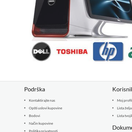
Podrška
Korisni
Kontaktirajte nas
Moj profi
Opšti uslovi kupovine
Lista želja
Bodovi
Lista tvoj
Način kupovine
Dokume
Politika privatnosti