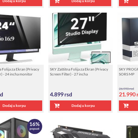
Dodaj u korpu
Dodaj u korpu
 Folija za Ekran (Privacy
SKY Zaštitna Folija za Ekran (Privacy
SKY PROG
r) - 24 incha monitor
Screen Filter) - 27 incha
SORS MP
26.990 rsd
sd
4.899
rsd
21.990
Dodaj u korpu
Dodaj u korpu
16%
popust