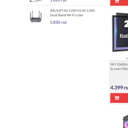
ASUS RT-AC1200 V2 AC1200
Dual-Band Wi-Fi ruter
5.830 rsd
SKY Zaštitna
Screen Filte
4.399
r