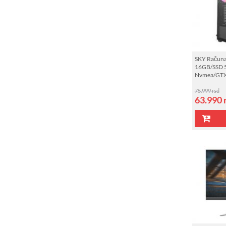
SKY Računa
16GB/SSD 
Nvmea/GT
75.999 rsd
63.990