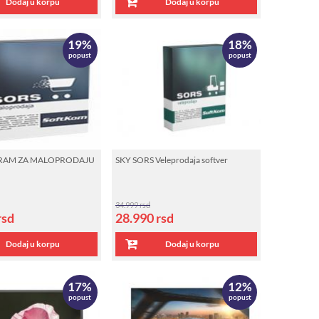
Dodaj u korpu
Dodaj u korpu
19%
18%
popust
popust
RAM ZA MALOPRODAJU
SKY SORS Veleprodaja softver
34.999 rsd
rsd
28.990
rsd
Dodaj u korpu
Dodaj u korpu
17%
12%
popust
popust