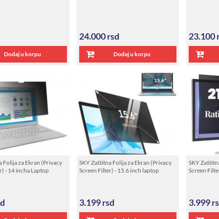
24.000
rsd
23.100
Dodaj u korpu
Dodaj u korpu
 Folija za Ekran (Privacy
SKY Zaštitna Folija za Ekran (Privacy
SKY Zaštitna
r) - 14 incha Laptop
Screen Filter) - 15.6 inch laptop
Screen Filte
sd
3.199
rsd
3.999
r