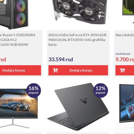
r Ryzen 5 5500/DDR4
ASUS nVidia GeForce RTX 3050 6GB
Stars Solut
512Gb M.2
96bit DUAL-RTX3050-O6G grafička
X1650 4GB/600W
karta
11.590 rsd
rsd
33.594
rsd
9.700
r
Dodaj u korpu
Dodaj u korpu
16%
12%
popust
popust