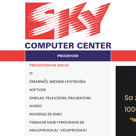
PROIZVODI
PROIZVODI NA AKCIJI
IT
ŠTAMPAČI, SKENERI I POTROŠNI
SOFTVER
DISPLAY, TELEVIZORI, PROJEKTORI,
AUDIO
KONZOLE ZA IGRU
FISKALNE KASE I PROGRAMI ZA
MALOPRODAJU - VELEPRODAJU