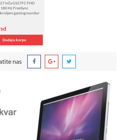
27 inča GS27FC FHD
180 Hz FreeSync
rivljeni gaming monitor
rsd
Dodaj u korpu
atite nas