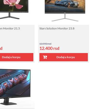
ion Monitor 21.5
Stars Solution Monitor 23.8
13.990 rsd
sd
12.400
rsd
Dodaj u korpu
Dodaj u korpu