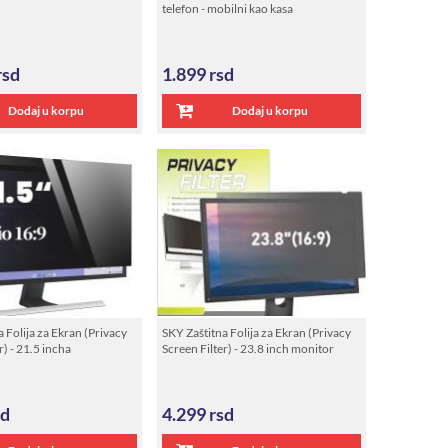
telefon - mobilni kao kasa
rsd
1.899
rsd
Dodaj u korpu
Dodaj u korpu
 Folija za Ekran (Privacy
SKY Zaštitna Folija za Ekran (Privacy
r) - 21.5 incha
Screen Filter) - 23.8 inch monitor
sd
4.299
rsd