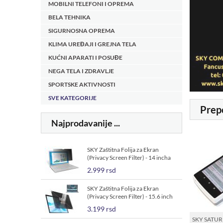
MOBILNI TELEFONI I OPREMA
BELA TEHNIKA
SIGURNOSNA OPREMA
KLIMA UREĐAJI I GREJNA TELA
KUĆNI APARATI I POSUĐE
NEGA TELA I ZDRAVLJE
SPORTSKE AKTIVNOSTI
SVE KATEGORIJE
Prep
Najprodavanije ...
SKY Zaštitna Folija za Ekran
(Privacy Screen Filter) - 14 incha
Laptop
2.999 rsd
SKY Zaštitna Folija za Ekran
(Privacy Screen Filter) - 15.6 inch
laptop
3.199 rsd
SKY SATUR