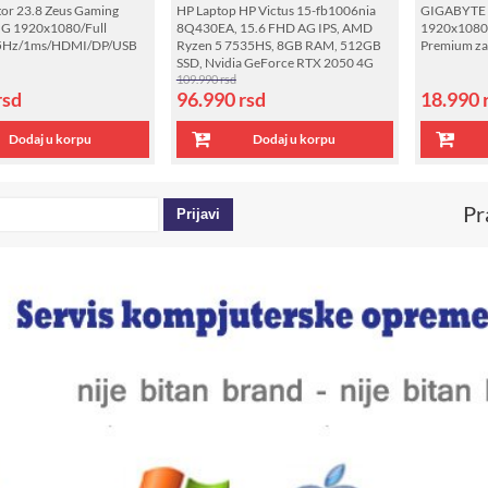
or 23.8 Zeus Gaming
HP Laptop HP Victus 15-fb1006nia
GIGABYTE 
 1920x1080/Full
8Q430EA, 15.6 FHD AG IPS, AMD
1920x1080 
5Hz/1ms/HDMI/DP/USB
Ryzen 5 7535HS, 8GB RAM, 512GB
Premium zak
SSD, Nvidia GeForce RTX 2050 4G
109.990 rsd
rsd
96.990
rsd
18.990
Dodaj u korpu
Dodaj u korpu
Pr