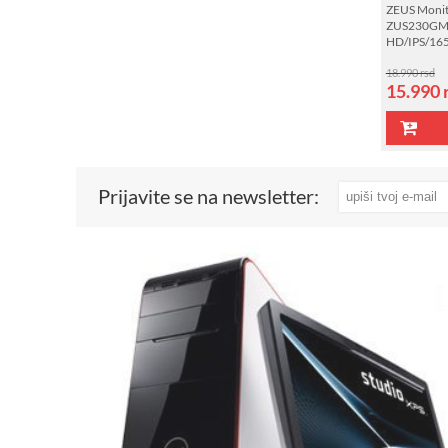
ZEUS Monit
ZUS230GMG
HD/IPS/16
18.990 rsd
15.990
Prijavite se na newsletter: