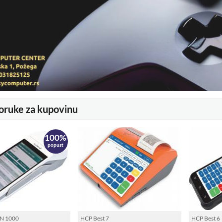
oruke za kupovinu
100%
popust
N 1000
HCP Best 7
HCP Best 6