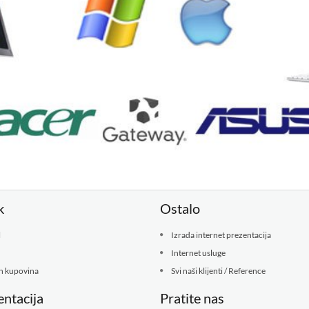
k
Ostalo
l
Izrada internet prezentacija
Internet usluge
ih kupovina
Svi naši klijenti / Reference
ntacija
Pratite nas