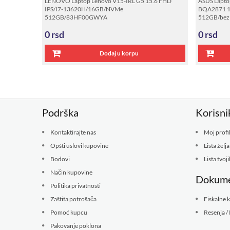
LENOVO Laptop Lenovo V15-IRL G5 15.6 FHD
ASUS Lapto
IPS/I7-13620H/16GB/NVMe
BQA2871 1
512GB/83HF00GWYA
512GB/bez 
0
rsd
0
rsd
Dodaj u korpu
Podrška
Korisni
Kontaktirajte nas
Moj profi
Opšti uslovi kupovine
Lista želja
Bodovi
Lista tvoj
Način kupovine
Dokume
Politika privatnosti
Zaštita potrošača
Fiskalne 
Pomoć kupcu
Resenja / 
Pakovanje poklona