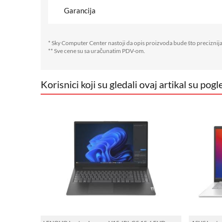
Garancija
* Sky Computer Center nastoji da opis proizvoda bude što preciznija
** Sve cene su sa uračunatim PDV-om.
Korisnici koji su gledali ovaj artikal su pogle