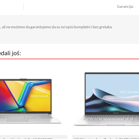
Garancija
, ali ne možemo da garantujemo da su svi opisi kompletni i bez grešaka.
dali još: