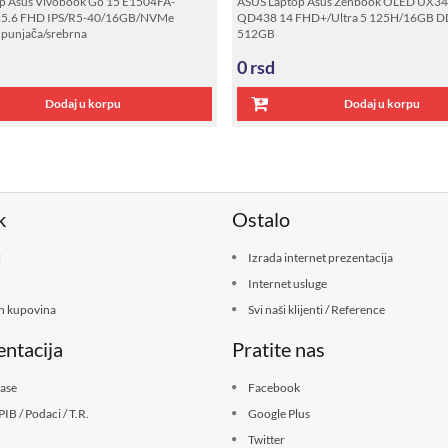
p Asus Vivobook Go 15 E1504FA-
ASUS Laptop Asus Zenbook OLED UX3
5.6 FHD IPS/R5-40/16GB/NVMe
QD438 14 FHD+/Ultra 5 125H/16GB 
punjača/srebrna
512GB
0
rsd
Dodaj u korpu
Dodaj u korpu
k
Ostalo
l
Izrada internet prezentacija
Internet usluge
ih kupovina
Svi naši klijenti / Reference
ntacija
Pratite nas
kase
Facebook
PIB / Podaci / T.R.
Google Plus
Twitter