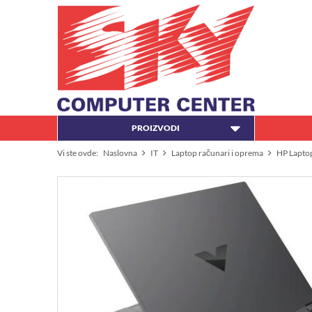
PROIZVODI
Vi ste ovde:
Naslovna
IT
Laptop računari i oprema
HP Lapto