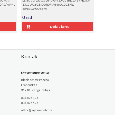
405MA-
LENOVO Laptop Lenovo V15 G5 IRL 15.6 FHD/i3-
DDR5/NVMe
1315U/16GB DDR5/NVMe 512GB/RJ-
45/83GW0086YA
0
rsd
Dodaj u korpu
Kontakt
Sky computer center
Biznis centar Požega
Francuska 1,
31210 Požega - Srbija
031 825 125
031 825 525
office@skycomputer.rs