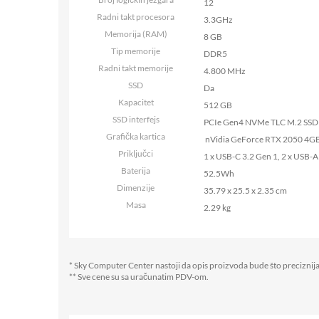
12
Radni takt procesora
3.3GHz
Memorija (RAM)
8 GB
Tip memorije
DDR5
Radni takt memorije
4.800 MHz
SSD
Da
Kapacitet
512 GB
SSD interfejs
PCIe Gen4 NVMe TLC M.2 SSD
Grafička kartica
nVidia GeForce RTX 2050 4
Priključci
1 x USB-C 3.2 Gen 1, 2 x USB-A 
Baterija
52.5Wh
Dimenzije
35.79 x 25.5 x 2.35 cm
Masa
2.29 kg
* Sky Computer Center nastoji da opis proizvoda bude što preciznija
** Sve cene su sa uračunatim PDV-om.