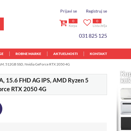
Prijavi se
Registruj se
0
0
Korpa
Lista želja
031 825 125
GE
ROBNE MARKE
AKTUELNOSTI
KONTAKT
AM, 512GB SSD, Nvidia GeForce RTX 2050 4G
A, 15.6 FHD AG IPS, AMD Ryzen 5
orce RTX 2050 4G