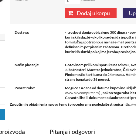
Dodaj u korpu
Up
Dostava:
- troskovi slanja uobicajeno 300 dinara - po
kurirskih sluzbi - ukoliko se desi da je pošta
tom slučaju potrebno je na naš e-mail poslti 
definisanim potpisanim zahtevom . Prethodn
kurisrkih sluzbi po kojima je roba prosledje
Način plaćanja:
Gotovinom prilikom isporuke na adresu , ava
Juba Master i Maestro jednokratno, Čekovima
Findomestic karticama do 24 meseca. Admini
strane banaka do 36 meseci.
Povrat robe:
Moguće 14 dana od datuma kupovine uključuj
www.skycomputer.rs
) , nakon toga roba i
Garantni list ili dokument o Saobraznosti pro
Za opširnije objašnjenja na ovu temu i procedurama pogledajte stranicu
http://
 proizvoda
Pitanja i odgovori