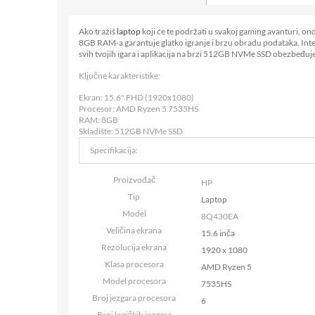
Ako tražiš
laptop
koji će te podržati u svakoj gaming avanturi, o
8GB RAM-a garantuje glatko igranje i brzu obradu podataka. Inte
svih tvojih igara i aplikacija na brzi 512GB NVMe SSD obezbeđuj
Ključne karakteristike:
Ekran: 15.6" FHD (1920x1080)
Procesor: AMD Ryzen 5 7535HS
RAM: 8GB
Skladište: 512GB NVMe SSD
Specifikacija:
Proizvođač
HP
Tip
Laptop
Model
8Q430EA
Veličina ekrana
15.6 inča
Rezolucija ekrana
1920 x 1080
Klasa procesora
AMD Ryzen 5
Model procesora
7535HS
Broj jezgara procesora
6
Broj logičkih jezgara