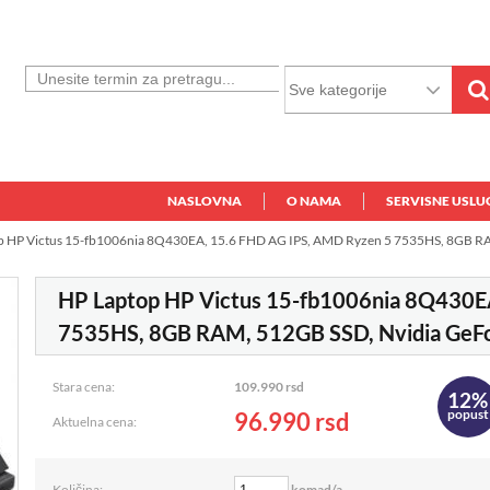
NASLOVNA
O NAMA
SERVISNE USLU
p HP Victus 15-fb1006nia 8Q430EA, 15.6 FHD AG IPS, AMD Ryzen 5 7535HS, 8GB R
HP Laptop HP Victus 15-fb1006nia 8Q430E
7535HS, 8GB RAM, 512GB SSD, Nvidia GeF
Stara cena:
109.990 rsd
12%
popust
96.990
rsd
Aktuelna cena:
komad/a
Količina: