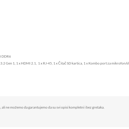
GB DDR6
3.2 Gen 1, 1 x HDMI 2.1, 1 x RJ-45, 1 x Čitač SD kartica, 1 x Kombo port za mikrofon/s
, ali ne možemo da garantujemo da su svi opisi kompletni i bez grešaka.