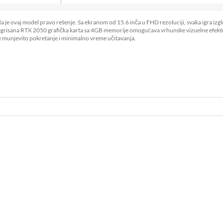
nda je ovaj model pravo rešenje. Sa ekranom od 15.6 inča u FHD rezoluciji, svaka igra 
grisana RTX 2050 grafička karta sa 4GB memorije omogućava vrhunske vizuelne efekte i 
e munjevito pokretanje i minimalno vreme učitavanja.