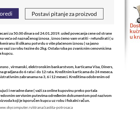
oredi
Postavi pitanje za proizvod
vecani za 50.00 dinara od 24.01.2019. usled povecanja cene od strane
rina veća od naznačenog iznosa , iznos ćemo vam vratiti - refundirati ( u
skeniranu ili slikanu potvrdu o više plaćenom iznosu ) sa jasno
o vazi za robu tezine do 2kg. Ostala roba po zvanicnim cenovnicima
na kupcu.
nsno , virmanski, elektronskim bankarstvom, karticama Visa, Diners,
 gradjana do 6 rata i do 12 rata. Kreditnim karticama do 24 meseca.
strativnim zabranama na 3, 6 i 12 meseci. Kreditima odobrenim od
ući i neradne dane ( važi za online kupovinu preko portala
de redovnim servisnim putevima određenim dokumentom pod nazivom
izvoda koji je isporučen kupcu uz robu i fiskalni račun.
www.skycomputer.rs/strana/zastita-potrosaca