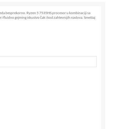
izgleda besprekorno. Ryzen 5 7535HS procesor u kombinaciji sa
fluidno gejming iskustvo čak i kod zahtevnijih naslova. Smeštaj