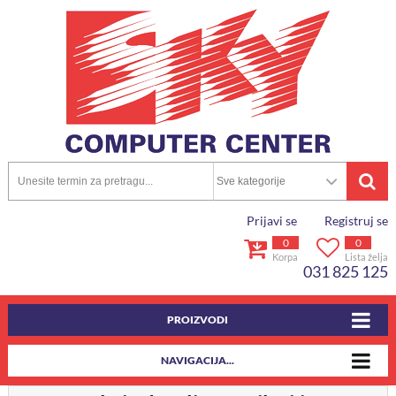
Prijavi se
Registruj se
0
0
Korpa
Lista želja
031 825 125
PROIZVODI
NAVIGACIJA...