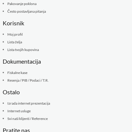
Pakovanje poklona
Često postavljana pitanja
Korisnik
Moj profil
Lista želja
Lista tvojih kupovina
Dokumentacija
Fiskalne kase
Resenja / PIB / Podaci / T.R.
Ostalo
Izrada internet prezentacija
Internet usluge
Svi naši klijenti / Reference
Pratite nas