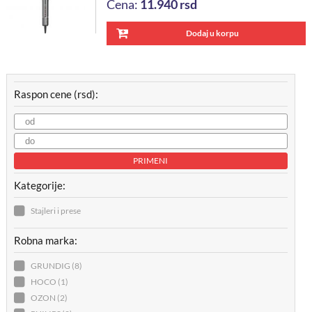
Cena:
11.940
rsd
Dodaj u korpu
Raspon cene (rsd):
PRIMENI
Kategorije:
Stajleri i prese
Robna marka:
GRUNDIG (8)
HOCO (1)
OZON (2)