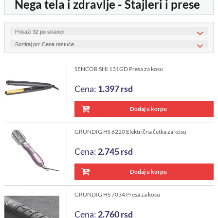
Nega tela i zdravlje - Stajleri i prese
SENCOR SHI 131GD Presa za kosu
Cena:
1.397
rsd
Dodaj u korpu
GRUNDIG HS 6220 Električna četka za kosu
Cena:
2.745
rsd
Dodaj u korpu
GRUNDIG HS 7034 Presa za kosu
Cena:
2.760
rsd