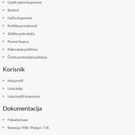
Opšti uslovi kupovine
Bodovi
Način kupovine
Politika privatnosti
Zaštita potrošača
Pomoć kupcu
Pakovanje poklona
Često postavljana pitanja
Korisnik
Moj profil
Lista želja
Lista tvojih kupovina
Dokumentacija
Fiskalne kase
Resenja / PIB / Podaci / T.R.