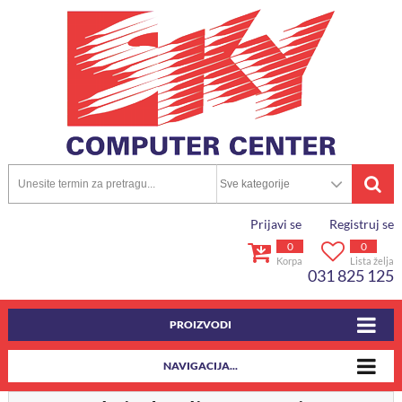
Prijavi se
Registruj se
0
0
Korpa
Lista želja
031 825 125
PROIZVODI
NAVIGACIJA...