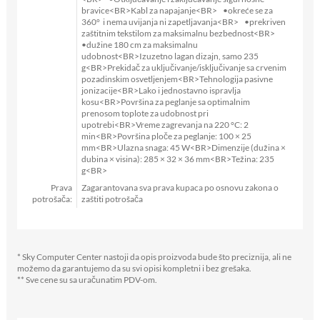
bravice<BR>Kabl za napajanje<BR> •okreće se za
360° i nema uvijanja ni zapetljavanja<BR> •prekriven
zaštitnim tekstilom za maksimalnu bezbednost<BR>
•dužine 180 cm za maksimalnu
udobnost<BR>Izuzetno lagan dizajn, samo 235
g<BR>Prekidač za uključivanje/isključivanje sa crvenim
pozadinskim osvetljenjem<BR>Tehnologija pasivne
jonizacije<BR>Lako i jednostavno ispravlja
kosu<BR>Površina za peglanje sa optimalnim
prenosom toplote za udobnost pri
upotrebi<BR>Vreme zagrevanja na 220 °C: 2
min<BR>Površina ploče za peglanje: 100 × 25
mm<BR>Ulazna snaga: 45 W<BR>Dimenzije (dužina ×
dubina × visina): 285 × 32 × 36 mm<BR>Težina: 235
g<BR>
Prava
Zagarantovana sva prava kupaca po osnovu zakona o
potrošača:
zaštiti potrošača
* Sky Computer Center nastoji da opis proizvoda bude što preciznija, ali ne
možemo da garantujemo da su svi opisi kompletni i bez grešaka.
** Sve cene su sa uračunatim PDV-om.