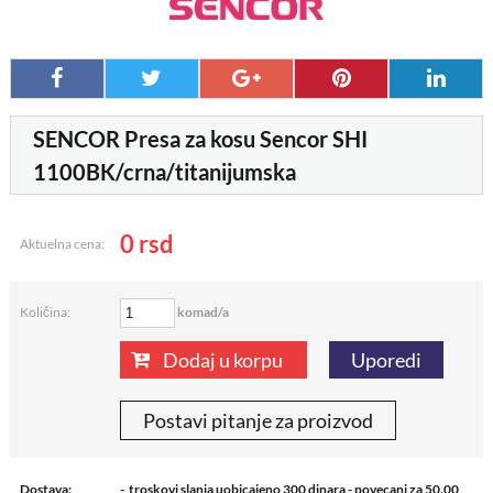
SENCOR Presa za kosu Sencor SHI
1100BK/crna/titanijumska
0
rsd
Aktuelna cena:
komad/a
Količina:
Dodaj u korpu
Uporedi
Postavi pitanje za proizvod
Dostava:
- troskovi slanja uobicajeno 300 dinara - povecani za 50.00