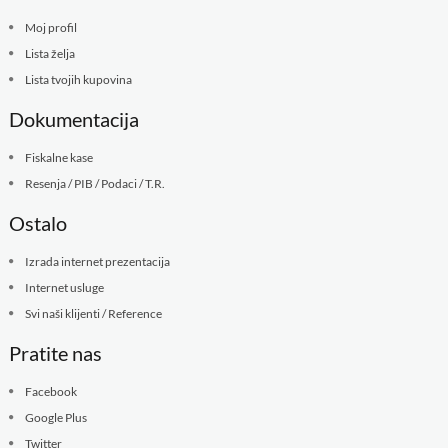
Moj profil
Lista želja
Lista tvojih kupovina
Dokumentacija
Fiskalne kase
Resenja / PIB / Podaci / T.R.
Ostalo
Izrada internet prezentacija
Internet usluge
Svi naši klijenti / Reference
Pratite nas
Facebook
Google Plus
Twitter