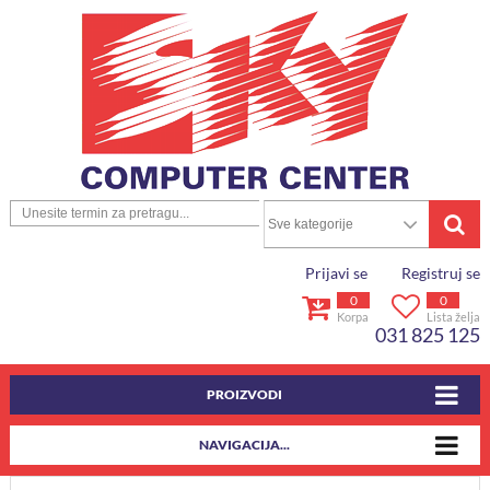
Prijavi se
Registruj se
0
0
Korpa
Lista želja
031 825 125
PROIZVODI
NAVIGACIJA...