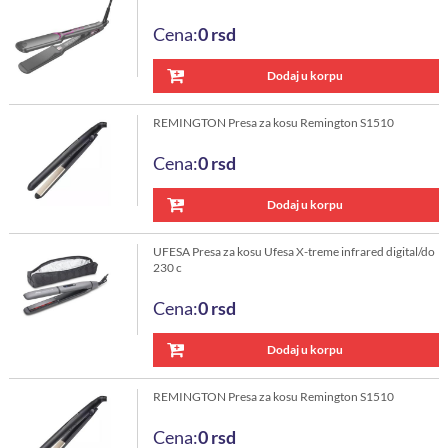
Cena:
0
rsd
Dodaj u korpu
REMINGTON Presa za kosu Remington S1510
Cena:
0
rsd
Dodaj u korpu
UFESA Presa za kosu Ufesa X-treme infrared digital/do
230 c
Cena:
0
rsd
Dodaj u korpu
REMINGTON Presa za kosu Remington S1510
Cena:
0
rsd