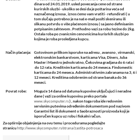
dinara od 24.01.2019. usled povecanja cene od strane
kurirskih sluzbi - ukoliko se desi da je poštarina veća od
naznačenog iznosa , iznos ćemo vam vratiti - refundirati ( u
tom slučaju potrebno je na naš e-mail poslti skeniranu ili
slikanu potvrdu o više plaćenom iznosu ) sa jasno definisanim
potpisanim zahtevom . Prethodno vazi za robu tezine do 2kg.
Ostala roba po zvanicnim cenovnicima kurisrkih sluzbi po
kojima je roba prosledjena kupcu.
Način plaćanja:
Gotovinom prilikom isporuke na adresu , avansno , virmanski,
elektronskim bankarstvom, karticama Visa, Diners, Juba
Master i Maestro jednokratno, Čekovima gradjana do 6 rata i
do 12 rata. Kreditnim karticama do 24 meseca. Findomestic
karticama do 24 meseca. Administrativnim zabranama na 3, 6 i
12 meseci. Kreditima odobrenim od strane banaka do 36
meseci.
Povrat robe:
Moguće 14 dana od datuma kupovine uključujući i neradne
dane ( važi za online kupovinu preko portala
www.skycomputer.rs
) , nakon toga roba ide redovnim
servisnim putevima određenim dokumentom pod nazivom
Garantni list ili dokument o Saobraznosti proizvoda koji je
isporučen kupcu uz robu i fiskalni račun.
Za opširnije objašnjenja na ovu temu i procedurama pogledajte
stranicu
http://www.skycomputer.rs/strana/zastita-potrosaca