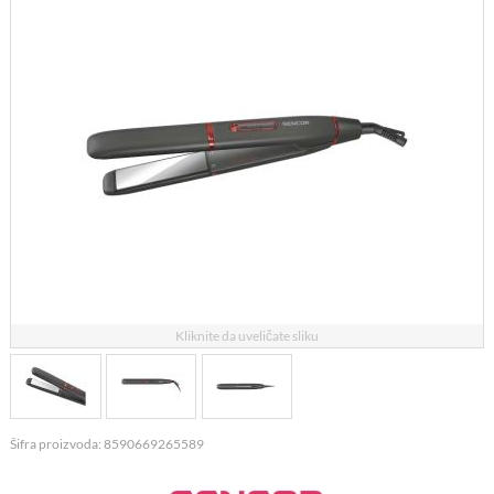
Kliknite da uveličate sliku
Šifra proizvoda: 8590669265589