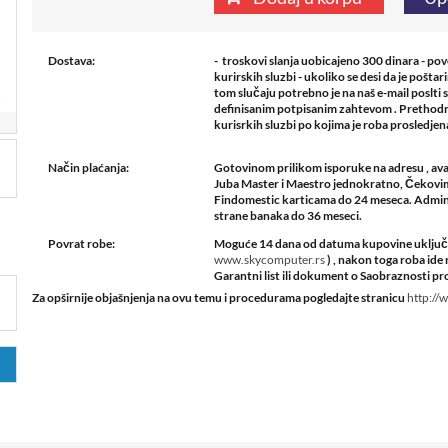
Dostava:
- troskovi slanja uobicajeno 300 dinara - po
kurirskih sluzbi - ukoliko se desi da je pošta
tom slučaju potrebno je na naš e-mail poslti 
definisanim potpisanim zahtevom . Prethodn
kurisrkih sluzbi po kojima je roba prosledje
Način plaćanja:
Gotovinom prilikom isporuke na adresu , ava
Juba Master i Maestro jednokratno, Čekovima
Findomestic karticama do 24 meseca. Admini
strane banaka do 36 meseci.
Povrat robe:
Moguće 14 dana od datuma kupovine uključuj
www.skycomputer.rs
) , nakon toga roba i
Garantni list ili dokument o Saobraznosti pro
Za opširnije objašnjenja na ovu temu i procedurama pogledajte stranicu
http://