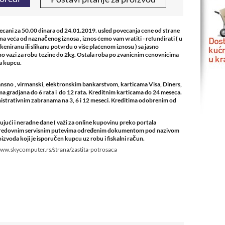
vecani za 50.00 dinara od 24.01.2019. usled povecanja cene od strane
rina veća od naznačenog iznosa , iznos ćemo vam vratiti - refundirati ( u
skeniranu ili slikanu potvrdu o više plaćenom iznosu ) sa jasno
o vazi za robu tezine do 2kg. Ostala roba po zvanicnim cenovnicima
na kupcu.
nsno , virmanski, elektronskim bankarstvom, karticama Visa, Diners,
 gradjana do 6 rata i do 12 rata. Kreditnim karticama do 24 meseca.
strativnim zabranama na 3, 6 i 12 meseci. Kreditima odobrenim od
ući i neradne dane ( važi za online kupovinu preko portala
de redovnim servisnim putevima određenim dokumentom pod nazivom
izvoda koji je isporučen kupcu uz robu i fiskalni račun.
www.skycomputer.rs/strana/zastita-potrosaca