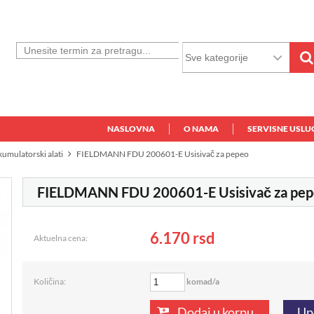
NASLOVNA
O NAMA
SERVISNE USLU
akumulatorski alati
FIELDMANN FDU 200601-E Usisivač za pepeo
FIELDMANN FDU 200601-E Usisivač za pe
6.170
rsd
Aktuelna cena:
komad/a
Količina:
Dodaj u korpu
Up