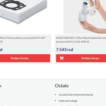
4 Filcana kesa za usisivač KFI 487
KARCHER WV 1 Plus Akumulatorski usis
.0)
prozore beli (1.633-608.0)
sd
7.543
rsd
Dodaj u korpu
Dodaj u korpu
k
Ostalo
l
Izrada internet prezentacija
Internet usluge