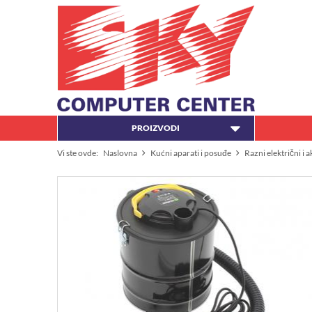
PROIZVODI
Vi ste ovde:
Naslovna
Kućni aparati i posuđe
Razni električni i 