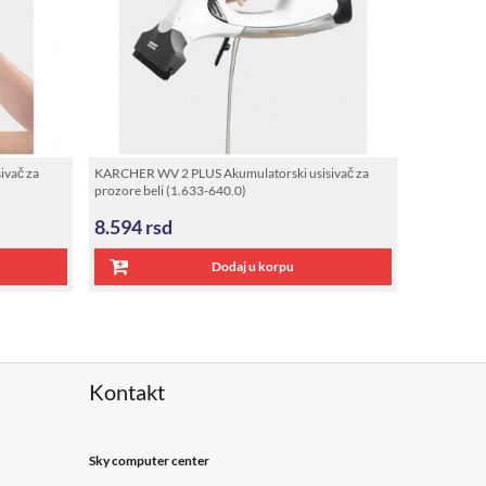
ivač za
KARCHER WV 2 PLUS Akumulatorski usisivač za
prozore beli (1.633-640.0)
8.594
rsd
Dodaj u korpu
Kontakt
Sky computer center