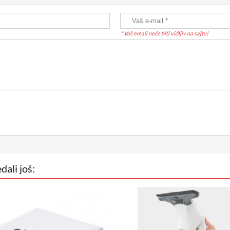
* Vaš email neće biti vidljiv na sajtu!
dali još: