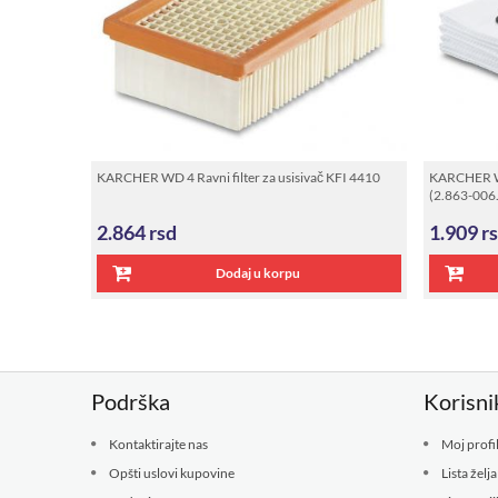
KARCHER WD 4 Ravni filter za usisivač KFI 4410
KARCHER WD 
(2.863-006
2.864
rsd
1.909
r
Dodaj u korpu
Podrška
Korisni
Kontaktirajte nas
Moj profi
Opšti uslovi kupovine
Lista želja