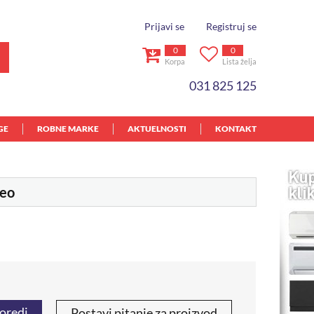
Prijavi se
Registruj se
0
0
Korpa
Lista želja
031 825 125
GE
ROBNE MARKE
AKTUELNOSTI
KONTAKT
peo
oredi
Postavi pitanje za proizvod