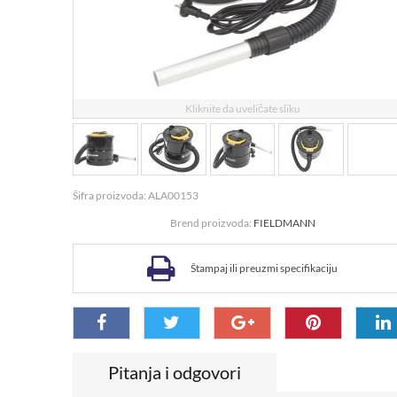
Kliknite da uveličate sliku
Šifra proizvoda: ALA00153
Brend proizvoda:
FIELDMANN
Štampaj ili preuzmi specifikaciju
Pitanja i odgovori