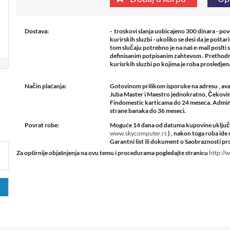
Dostava:
- troskovi slanja uobicajeno 300 dinara - po
kurirskih sluzbi - ukoliko se desi da je pošta
tom slučaju potrebno je na naš e-mail poslti 
definisanim potpisanim zahtevom . Prethodn
kurisrkih sluzbi po kojima je roba prosledje
Način plaćanja:
Gotovinom prilikom isporuke na adresu , ava
Juba Master i Maestro jednokratno, Čekovima
Findomestic karticama do 24 meseca. Admini
strane banaka do 36 meseci.
Povrat robe:
Moguće 14 dana od datuma kupovine uključuj
www.skycomputer.rs
) , nakon toga roba i
Garantni list ili dokument o Saobraznosti pro
Za opširnije objašnjenja na ovu temu i procedurama pogledajte stranicu
http://