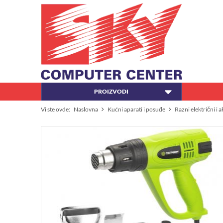
PROIZVODI
Vi ste ovde:
Naslovna
Kućni aparati i posuđe
Razni električni i 