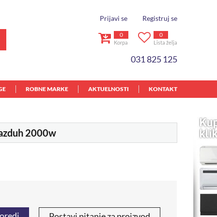
Prijavi se
Registruj se
0
0
Korpa
Lista želja
031 825 125
GE
ROBNE MARKE
AKTUELNOSTI
KONTAKT
vazduh 2000w
oredi
Postavi pitanje za proizvod