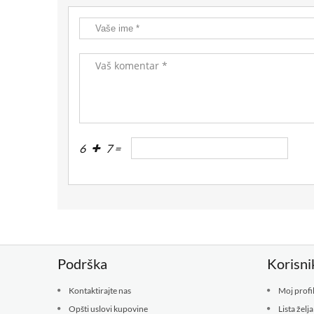
6
7 =
Podrška
Korisni
Kontaktirajte nas
Moj profi
Opšti uslovi kupovine
Lista želja