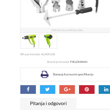
Kliknite da uveličate sliku
Šifra proizvoda: ALA00108
Brend proizvoda:
FIELDMANN
Štampaj ili preuzmi specifikaciju
Pitanja i odgovori