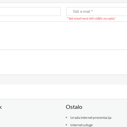
* Vaš email neće biti vidljiv na sajtu!
k
Ostalo
l
Izrada internet prezentacija
Internet usluge