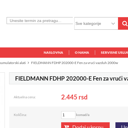
NASLOVNA
O NAMA
SERVISNE USLU
akumulatorski alati
FIELDMANN FDHP 202000-E Fen za vrući vazduh 2000w
FIELDMANN FDHP 202000-E Fen za vrući 
2.445
rsd
Aktuelna cena:
komad/a
Količina:
Dodaj u korpu
Up