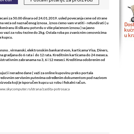
vecani za 50.00 dinara od 24.01.2019. usled povecanja cene od strane
rina veća od naznačenog iznosa , iznos ćemo vam vratiti - refundirati ( u
skeniranu ili slikanu potvrdu o više plaćenom iznosu ) sa jasno
o vazi za robu tezine do 2kg. Ostala roba po zvanicnim cenovnicima
na kupcu.
nsno , virmanski, elektronskim bankarstvom, karticama Visa, Diners,
 gradjana do 6 rata i do 12 rata. Kreditnim karticama do 24 meseca.
strativnim zabranama na 3, 6 i 12 meseci. Kreditima odobrenim od
ući i neradne dane ( važi za online kupovinu preko portala
de redovnim servisnim putevima određenim dokumentom pod nazivom
izvoda koji je isporučen kupcu uz robu i fiskalni račun.
www.skycomputer.rs/strana/zastita-potrosaca