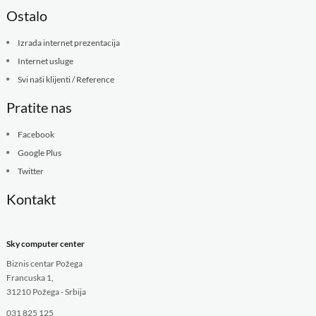
Ostalo
Izrada internet prezentacija
Internet usluge
Svi naši klijenti / Reference
Pratite nas
Facebook
Google Plus
Twitter
Kontakt
Sky computer center
Biznis centar Požega
Francuska 1,
31210 Požega - Srbija
031 825 125