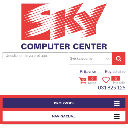
Prijavi se
Registruj se
0
0
Korpa
Lista želja
031 825 125
PROIZVODI
NAVIGACIJA...