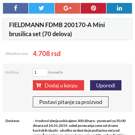
FIELDMANN FDMB 200170-A Mini
brusilica set (70 delova)
4.708
rsd
Aktuelna cena:
komad/a
Količina:
Dodaj u korpu
Uporedi
Postavi pitanje za proizvod
Dostava:
- troskovi slanja uobicajeno 300 dinara - povecani za 50.00
dinara od 24.01.2019. usled povecanja cene od strane
kurirskih sluzbi - ukoliko se desi da je poštarina veća od