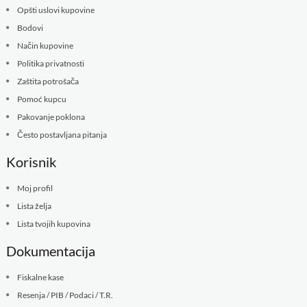
Opšti uslovi kupovine
Bodovi
Način kupovine
Politika privatnosti
Zaštita potrošača
Pomoć kupcu
Pakovanje poklona
Često postavljana pitanja
Korisnik
Moj profil
Lista želja
Lista tvojih kupovina
Dokumentacija
Fiskalne kase
Resenja / PIB / Podaci / T.R.