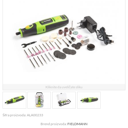
Kliknite da uveličate sliku
Šifra proizvoda: ALA00233
Brend proizvoda:
FIELDMANN