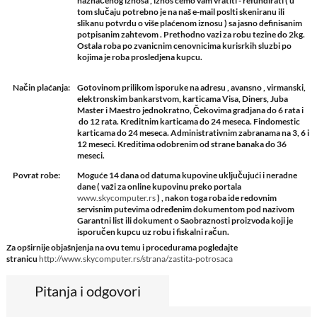
naznačenog iznosa , iznos ćemo vam vratiti - refundirati ( u
tom slučaju potrebno je na naš e-mail poslti skeniranu ili
slikanu potvrdu o više plaćenom iznosu ) sa jasno definisanim
potpisanim zahtevom . Prethodno vazi za robu tezine do 2kg.
Ostala roba po zvanicnim cenovnicima kurisrkih sluzbi po
kojima je roba prosledjena kupcu.
Način plaćanja:
Gotovinom prilikom isporuke na adresu , avansno , virmanski,
elektronskim bankarstvom, karticama Visa, Diners, Juba
Master i Maestro jednokratno, Čekovima gradjana do 6 rata i
do 12 rata. Kreditnim karticama do 24 meseca. Findomestic
karticama do 24 meseca. Administrativnim zabranama na 3, 6 i
12 meseci. Kreditima odobrenim od strane banaka do 36
meseci.
Povrat robe:
Moguće 14 dana od datuma kupovine uključujući i neradne
dane ( važi za online kupovinu preko portala
www.skycomputer.rs
) , nakon toga roba ide redovnim
servisnim putevima određenim dokumentom pod nazivom
Garantni list ili dokument o Saobraznosti proizvoda koji je
isporučen kupcu uz robu i fiskalni račun.
Za opširnije objašnjenja na ovu temu i procedurama pogledajte
stranicu
http://www.skycomputer.rs/strana/zastita-potrosaca
Pitanja i odgovori