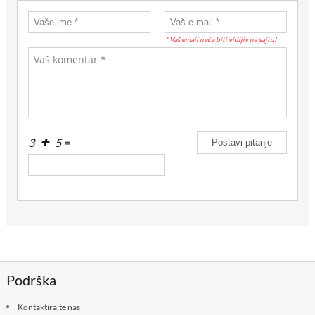
* Vaš email neće biti vidljiv na sajtu!
3
5 =
Podrška
Kontaktirajte nas