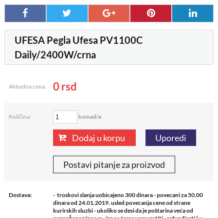
UFESA Pegla Ufesa PV1100C
Daily/2400W/crna
0
rsd
Aktuelna cena:
komad/a
Količina:
Dodaj u korpu
Uporedi
Postavi pitanje za proizvod
Dostava:
- troskovi slanja uobicajeno 300 dinara - povecani za 50.00
dinara od 24.01.2019. usled povecanja cene od strane
kurirskih sluzbi - ukoliko se desi da je poštarina veća od