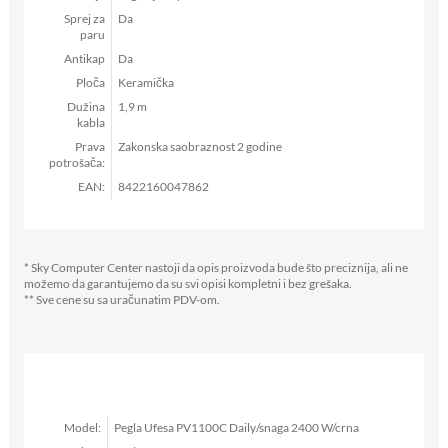
Sprej za
Da
paru
Antikap
Da
Ploča
Keramička
Dužina
1,9 m
kabla
Prava
Zakonska saobraznost 2 godine
potrošača:
EAN:
8422160047862
* Sky Computer Center nastoji da opis proizvoda bude što preciznija, ali ne
možemo da garantujemo da su svi opisi kompletni i bez grešaka.
** Sve cene su sa uračunatim PDV-om.
Model:
Pegla Ufesa PV1100C Daily/snaga 2400 W/crna