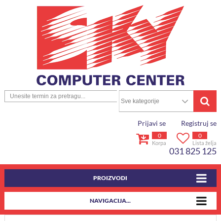
Prijavi se
Registruj se
0
0
Korpa
Lista želja
031 825 125
PROIZVODI
NAVIGACIJA...