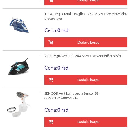
Dodaj u korpu
TEFAL Pegla Tefal Easygliss FV5735 2500W/keramička
ploča/plava
Cena:
0
rsd
Dodaj u korpu
VOX Pegla Vox DBL 2447/2500W/keramička ploča
Cena:
0
rsd
Dodaj u korpu
SENCOR Vertikalna pegla Sencor SSI
0860GD/1600W/bela
Cena:
0
rsd
Dodaj u korpu