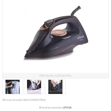
Kliknite da uveličate sliku
Šifra proizvoda: 8422160047862
Brend proizvoda:
UFESA