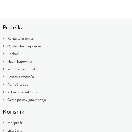
Podrška
Kontaktirajte nas
Opšti uslovi kupovine
Bodovi
Način kupovine
Politika privatnosti
Zaštita potrošača
Pomoć kupcu
Pakovanje poklona
Često postavljana pitanja
Korisnik
Moj profil
Lista želja