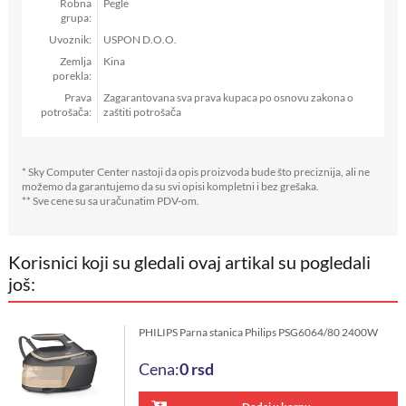
Robna
Pegle
grupa:
Uvoznik:
USPON D.O.O.
Zemlja
Kina
porekla:
Prava
Zagarantovana sva prava kupaca po osnovu zakona o
potrošača:
zaštiti potrošača
* Sky Computer Center nastoji da opis proizvoda bude što preciznija, ali ne
možemo da garantujemo da su svi opisi kompletni i bez grešaka.
** Sve cene su sa uračunatim PDV-om.
Korisnici koji su gledali ovaj artikal su pogledali
još:
PHILIPS Parna stanica Philips PSG6064/80 2400W
Cena:
0
rsd