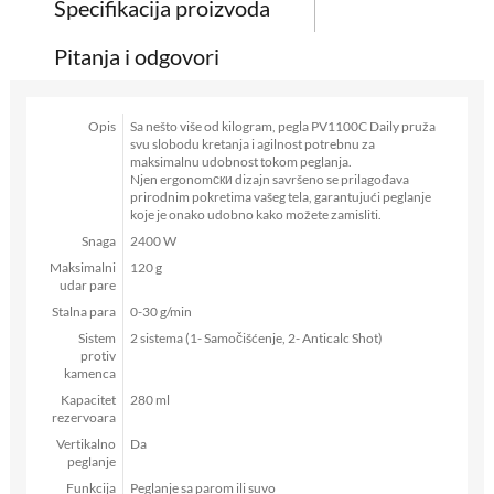
Specifikacija proizvoda
Pitanja i odgovori
Opis
Sa nešto više od kilogram, pegla PV1100C Daily pruža
svu slobodu kretanja i agilnost potrebnu za
maksimalnu udobnost tokom peglanja.
Njen ergonomски dizajn savršeno se prilagođava
prirodnim pokretima vašeg tela, garantujući peglanje
koje je onako udobno kako možete zamisliti.
Snaga
2400 W
Maksimalni
120 g
udar pare
Stalna para
0-30 g/min
Sistem
2 sistema (1- Samočišćenje, 2- Anticalc Shot)
protiv
kamenca
Kapacitet
280 ml
rezervoara
Vertikalno
Da
peglanje
Funkcija
Peglanje sa parom ili suvo