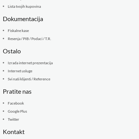
Lista tvojih kupovina
Dokumentacija
Fiskalne kase
Resenja / PIB / Podaci / T.R.
Ostalo
Izrada internet prezentacija
Internet usluge
Svi naši klijenti / Reference
Pratite nas
Facebook
Google Plus
Twitter
Kontakt