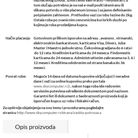
naznačenog iznosa , iznos ćemo vam vratiti - refundirati ( u
tom slučaju potrebno je na naš e-mail poslti skeniranu ili
slikanu potvrdu o više plaćenom iznosu ) sa jasno definisanim
potpisanim zahtevom . Prethodno vazi za robu tezine do 2kg.
Ostala roba po zvanicnim cenovnicima kurisrkih sluzbi po
kojima je roba prosledjena kupcu.
Način plaćanja:
Gotovinom prilikom isporuke na adresu , avansno , virmanski,
elektronskim bankarstvom, karticama Visa, Diners, Juba
Master i Maestro jednokratno, Čekovima gradjana do 6 rata i
do 12 rata. Kreditnim karticama do 24 meseca. Findomestic
karticama do 24 meseca. Administrativnim zabranama na 3, 6 i
12 meseci. Kreditima odobrenim od strane banaka do 36
meseci.
Povrat robe:
Moguće 14 dana od datuma kupovine uključujući i neradne
dane ( važi za online kupovinu preko portala
www.skycomputer.rs
) , nakon toga roba ide redovnim
servisnim putevima određenim dokumentom pod nazivom
Garantni list ili dokument o Saobraznosti proizvoda koji je
isporučen kupcu uz robu i fiskalni račun.
Za opširnije objašnjenja na ovu temu i procedurama pogledajte
stranicu
http://www.skycomputer.rs/strana/zastita-potrosaca
Opis proizvoda