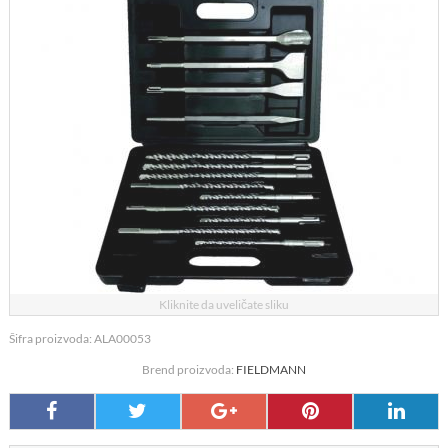
Kliknite da uveličate sliku
Šifra proizvoda: ALA00053
Brend proizvoda:
FIELDMANN