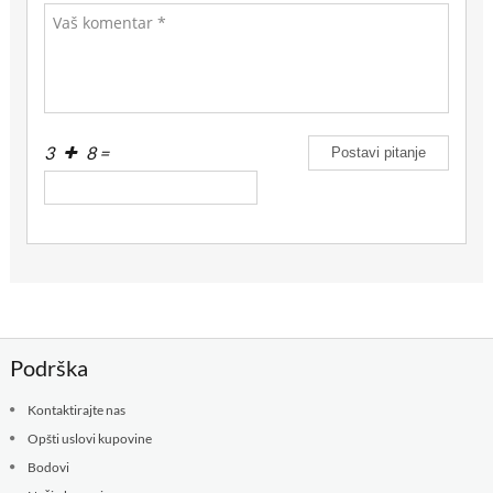
3
8 =
Podrška
Kontaktirajte nas
Opšti uslovi kupovine
Bodovi