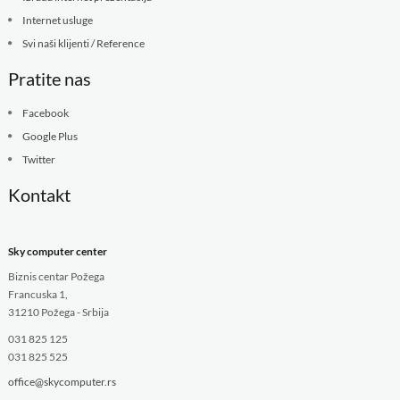
Internet usluge
Svi naši klijenti / Reference
Pratite nas
Facebook
Google Plus
Twitter
Kontakt
Sky computer center
Biznis centar Požega
Francuska 1,
31210 Požega - Srbija
031 825 125
031 825 525
office@skycomputer.rs