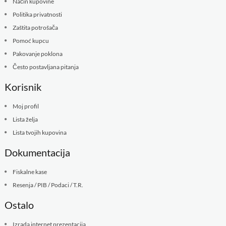
Način kupovine
Politika privatnosti
Zaštita potrošača
Pomoć kupcu
Pakovanje poklona
Često postavljana pitanja
Korisnik
Moj profil
Lista želja
Lista tvojih kupovina
Dokumentacija
Fiskalne kase
Resenja / PIB / Podaci / T.R.
Ostalo
Izrada internet prezentacija