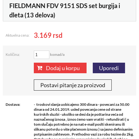
FIELDMANN FDV 9151 SDS set burgija i
dleta (13 delova)
3.169
rsd
Aktuelna cena:
komad/a
Količina:
Dodaj u korpu
Uporedi
Postavi pitanje za proizvod
Dostava:
- troskovi slanja uobicajeno 300 dinara - povecani za 50.00
dinara od 24.01.2019. usled povecanja cene od strane
kurirskih sluzbi - ukoliko se desi da je poštarina veća od
naznačenog iznosa , iznos ćemo vam vratiti - refundirati ( u
tom slučaju potrebno je na naš e-mail poslti skeniranu ili
slikanu potvrdu o više plaćenom iznosu ) sa jasno definisanim
potpisanim zahtevom . Prethodno vazi za robu tezine do 2kg.