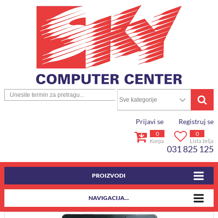
Prijavi se
Registruj se
0
0
Korpa
Lista želja
031 825 125
PROIZVODI
NAVIGACIJA...