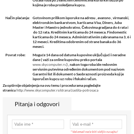
Ostala roba po zvanicnim cenovnicima kurisrkih sluzbi po
kojima je roba prosledjena kupcu.
Način plaćanja:
Gotovinom prilikom isporuke na adresu , avansno , virmanski,
elektronskim bankarstvom, karticama Visa, Diners, Juba
Master i Maestro jednokratno, Čekovima gradjana do 6 rata i
do 12 rata. Kreditnim karticama do 24 meseca. Findomestic
karticama do 24 meseca. Administrativnim zabranama na 3, 6 i
12 meseci. Kreditima odobrenim od strane banaka do 36
meseci.
Povrat robe:
Moguće 14 dana od datuma kupovine uključujući i neradne
dane ( važi za online kupovinu preko portala
www.skycomputer.rs
) , nakon toga roba ide redovnim
servisnim putevima određenim dokumentom pod nazivom
Garantni list ili dokument o Saobraznosti proizvoda koji je
isporučen kupcu uz robu i fiskalni račun.
Za opširnije objašnjenja na ovu temu i procedurama pogledajte
stranicu
http://www.skycomputer.rs/strana/zastita-potrosaca
Pitanja i odgovori
* Vaš email neće biti vidljiv na sajtu!