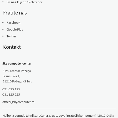
Svi naši klijenti / Reference
Pratite nas
Facebook
Google Plus
Twitter
Kontakt
Sky computer center
Biznis centar Požega
Francuska 1,
31210 Požega - Srbija
031 825 125
031 825 525
office@skycomputer.rs
Najbolja ponuda tehnike, računara, laptopova i pratećih komponenti | 2015 © Sky