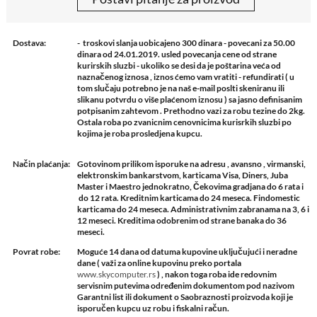
Dostava:
- troskovi slanja uobicajeno 300 dinara - povecani za 50.00
dinara od 24.01.2019. usled povecanja cene od strane
kurirskih sluzbi - ukoliko se desi da je poštarina veća od
naznačenog iznosa , iznos ćemo vam vratiti - refundirati ( u
tom slučaju potrebno je na naš e-mail poslti skeniranu ili
slikanu potvrdu o više plaćenom iznosu ) sa jasno definisanim
potpisanim zahtevom . Prethodno vazi za robu tezine do 2kg.
Ostala roba po zvanicnim cenovnicima kurisrkih sluzbi po
kojima je roba prosledjena kupcu.
Način plaćanja:
Gotovinom prilikom isporuke na adresu , avansno , virmanski,
elektronskim bankarstvom, karticama Visa, Diners, Juba
Master i Maestro jednokratno, Čekovima gradjana do 6 rata i
do 12 rata. Kreditnim karticama do 24 meseca. Findomestic
karticama do 24 meseca. Administrativnim zabranama na 3, 6 i
12 meseci. Kreditima odobrenim od strane banaka do 36
meseci.
Povrat robe:
Moguće 14 dana od datuma kupovine uključujući i neradne
dane ( važi za online kupovinu preko portala
www.skycomputer.rs
) , nakon toga roba ide redovnim
servisnim putevima određenim dokumentom pod nazivom
Garantni list ili dokument o Saobraznosti proizvoda koji je
isporučen kupcu uz robu i fiskalni račun.