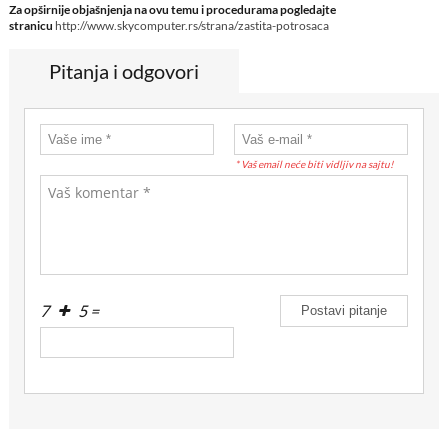
Za opširnije objašnjenja na ovu temu i procedurama pogledajte
stranicu
http://www.skycomputer.rs/strana/zastita-potrosaca
Pitanja i odgovori
* Vaš email neće biti vidljiv na sajtu!
7
5 =