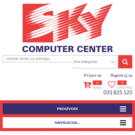
Prijavi se
Registruj se
0
0
Korpa
Lista želja
031 825 125
PROIZVODI
NAVIGACIJA...