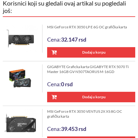
Korisnici koji su gledali ovaj artikal su pogledali
još:
MSI GeForce RTX 3050 LP E 6G OC grafička karta
Cena:
32.147
rsd
Dodaj u korpu
GIGABYTE Graficka karta GIGABYTE RTX 5070 Ti
Master 16GB GV-N507TAORUS M-16GD
Cena:
0
rsd
Dodaj u korpu
MSI GeForce RTX 3050 VENTUS 2X XS 8G OC
grafička karta
Cena:
39.453
rsd