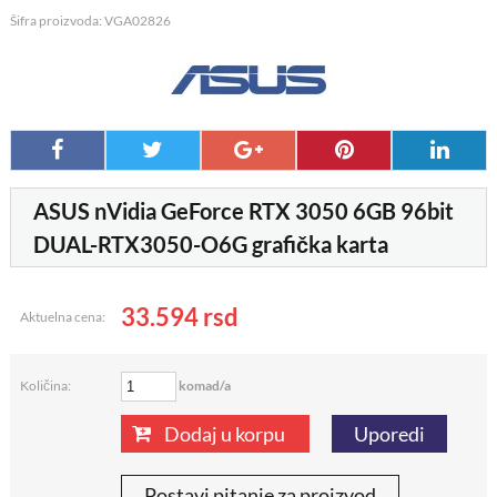
Šifra proizvoda: VGA02826
ASUS nVidia GeForce RTX 3050 6GB 96bit
DUAL-RTX3050-O6G grafička karta
33.594
rsd
Aktuelna cena:
komad/a
Količina:
Dodaj u korpu
Uporedi
Postavi pitanje za proizvod