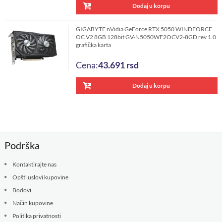
Dodaj u korpu
GIGABYTE nVidia GeForce RTX 5050 WINDFORCE
OC V2 8GB 128bit GV-N5050WF2OCV2-8GD rev 1.0
grafička karta
Cena:
43.691
rsd
Dodaj u korpu
Podrška
Kontaktirajte nas
Opšti uslovi kupovine
Bodovi
Način kupovine
Politika privatnosti