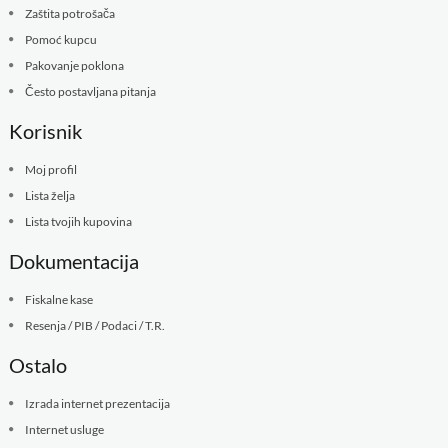
Zaštita potrošača
Pomoć kupcu
Pakovanje poklona
Često postavljana pitanja
Korisnik
Moj profil
Lista želja
Lista tvojih kupovina
Dokumentacija
Fiskalne kase
Resenja / PIB / Podaci / T.R.
Ostalo
Izrada internet prezentacija
Internet usluge